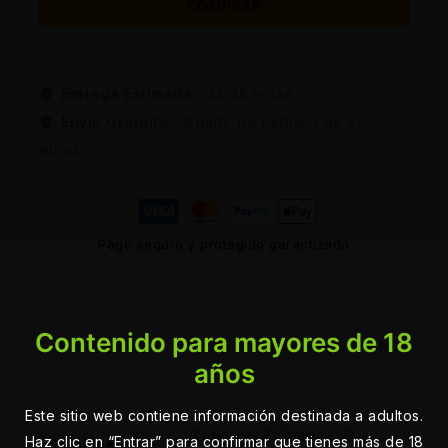
COMPRAR
Entrega Estimada :
24/48 horas
Envio Gratuito :
A partir de pedidos de 50
euros
Pago seguro y protegido garantizado
Contenido para mayores de 18
Descripción
Información adicional
Marca
años
Este sitio web contiene información destinada a adultos.
1 Semilla, 3 Semillas, 7
Haz clic en “Entrar” para confirmar que tienes más de 18
Semillas