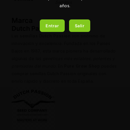
Semillas
años.
Marca
Entrar
Salir
Dutch Passion
Las
semillas Dutch Passion
son sinónimo de
innovación y excelencia. Fundada en los Países
Bajos en 1987, esta marca pionera ha desarrollado
algunas de las
genéticas más estables, potentes y
premiadas del mundo
. En
Pure Grow Shop
puedes
comprar semillas Dutch Passion originales con
envío rápido y discreto en toda España.