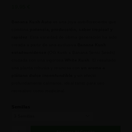
19,95
€
Banana Kush Auto
es una joya autofloreciente que
combina
potencia, producción, sabor tropical y
rapidez
. Esta variedad de última generación ha sido
creada a partir de una exclusiva
Banana Kush
estadounidense
(OG Kush x Banana Sensi Seeds)
cruzada con una vigorosa
White Kush
. El resultado:
una planta robusta y resinosa con
un aroma a
plátano dulce inconfundible
y un efecto
profundamente calmante, ideal tanto para uso
recreativo como medicinal.
Semillas
Agregar Al Carrito