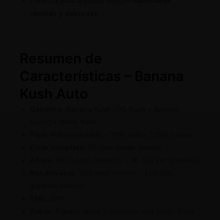
Perfecta para quienes buscan
variedades
rápidas y sabrosas
Resumen de
Características – Banana
Kush Auto
Genética
: Banana Kush (OG Kush x Banana
Sensi) x White Kush
Tipo
: Autofeminizada – 75% Indica / 25% Sativa
Ciclo completo
: 60 días desde semilla
Altura
: 80-110 cm (interior) – 90-110 cm (exterior)
Rendimiento
: 550 g/m² interior – 120-200
g/planta exterior
THC
: 20%
Sabor
: Plátano dulce y cremoso, con fondo Kush