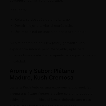
completo
, calmante y reparador.
Ideal para:
Relajarse después de un día largo
Dormir mejor o aliviar el estrés físico
Uso medicinal en casos de ansiedad o dolor
Su alto contenido de
THC (20%)
garantiza una
experiencia intensa pero manejable, apta para
quienes buscan efectos terapéuticos sin perder sabor
ni calidad.
Aroma y Sabor: Plátano
Maduro, Kush Cremosa
Banana Kush Auto es una experiencia gourmet. Su
aroma a plátano fresco y dulce
se siente desde el
cultivo, y se intensifica al fumar, dejando una
nota
suave, tropical y cremosa
en el paladar.