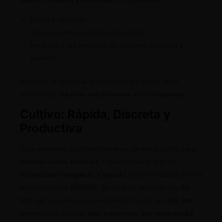
Dulce y afrutada
Toques cremosos típicos de Kush
Ideal para los amantes de sabores exóticos y
densos
El sabor se acentúa si se cultiva en tierra, pero
alcanza su
máximo rendimiento en hidroponía
.
Cultivo: Rápida, Discreta y
Productiva
Esta variedad autofloreciente es perfecta tanto para
interior como exterior
, especialmente por su
estructura compacta y tupida
, que se adapta bien a
técnicas como
SCROG
. En interior, alcanza los
80-
110 cm
; en exterior, puede llegar hasta los
120 cm
,
permitiendo incluso
dos cosechas por temporada