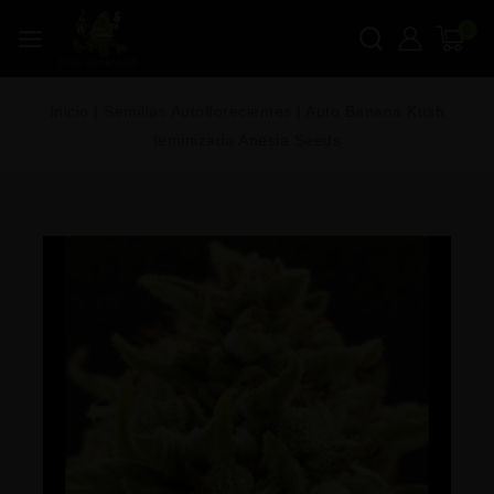
0
Inicio
|
Semillas Autoflorecientes
|
Auto Banana Kush
feminizada Anesia Seeds