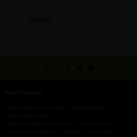
6,75
€
Agregar Al
Carrito
Pure GrowShop
Puregrowshop es una tienda de jardinería técnica y
coleccionismo botánico.
Vendemos semillas de cáñamo y de cannabis como
productos de coleccionismo genético, no destinadas al