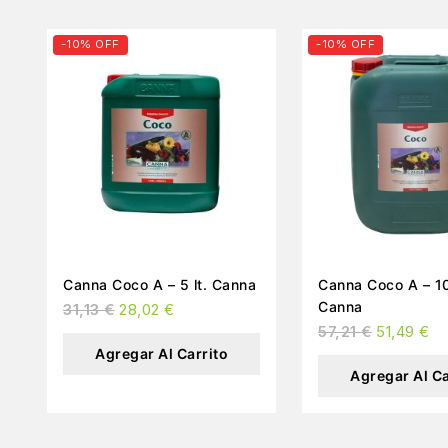
-10% OFF
-10% OFF
Canna Coco A – 5 lt. Canna
Canna Coco A – 10
Canna
31,13
€
28,02
€
57,21
€
51,49
€
Agregar Al Carrito
Agregar Al Ca