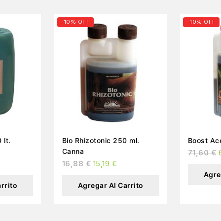
-10% OFF
-10% OFF
 lt.
Bio Rhizotonic 250 ml.
Canna
71,60
€
16,88
€
15,19
€
Agre
rrito
Agregar Al Carrito