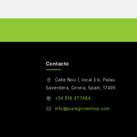
Contacto
Calle Nou 1, local 3 b, Palau
Saverdera, Girona, Spain, 17495
+34 618 477484
info@puregrowshop.com