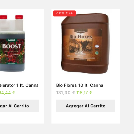
-10% OFF
Boost Acelerator 1 lt. Canna
Bio Flores 10 lt. Canna
64,44
€
131,30
€
118,17
€
gar Al Carrito
Agregar Al Carrito