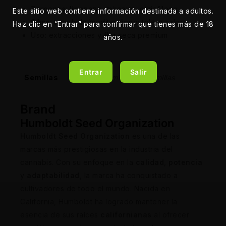
Terpenos: limoneno, mirceno, cariofileno
Este sitio web contiene información destinada a adultos.
Clima: templado/mediterráneo; tolera calor
Haz clic en “Entrar” para confirmar que tienes más de 18
Uso: extracciones y flor seca premium
años.
Entrar
Salir
Semillas
5 Semillas, 10 Semillas
Brand
Humboldt Seed Organization
Humboldt Seed Organization
es una de las
marcas más prestigiosas en la industria del
cannabis. Con su enfoque en la
calidad
,
potencia
y
adaptabilidad
, la marca ha conquistado a
cultivadores de todo el mundo. Nacida en
California, Humboldt ha logrado mantener la
esencia de sus raíces
californianas
al ofrecer