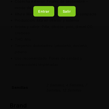
Cosecha exterior: Finales de septiembre –
inicios de octubre (H. N.)
Entrar
Salir
Altura: Media, estructura ramificada y compacta
Producción: Alta en interior y exterior
Aroma y sabor: Piña, cítricos, pino, diesel OG,
cremoso
THC: Alto
Terpenos dominantes: Limoneno, mirceno,
pineno
Uso recomendado: Flores de calidad y
extracciones terpenadas
2 Semillas, 4 Semillas, 7
Semillas
Semillas, 12 Semillas
Brand