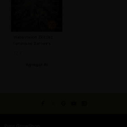
Watermelon Zkittlez
feminisee Barney’s
12
€
Agregar Al
Carrito
Pure GrowShop