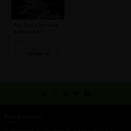
Blue Dream feminisée
Barney’s farm
13
€
Agregar Al
Carrito
Pure GrowShop
Puregrowshop es una tienda de jardinería técnica y