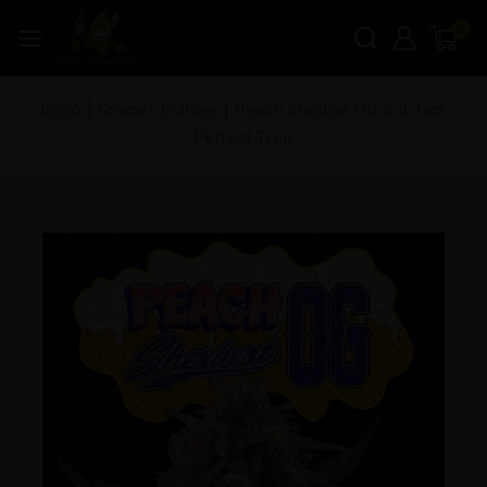
0
Inicio
|
Graines fruitées
|
Peach Sherbet OG 6 u. fem
Perfect Tree