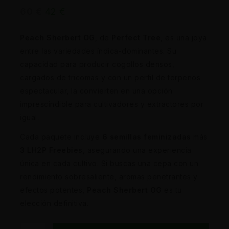
60
€
42
€
Peach Sherbert OG
, de
Perfect Tree
, es una joya
entre las variedades índica-dominantes. Su
capacidad para producir cogollos densos,
cargados de tricomas y con un perfil de terpenos
espectacular, la convierten en una opción
imprescindible para cultivadores y extractores por
igual.
Cada paquete incluye
6 semillas feminizadas
más
3 LH2P Freebies
, asegurando una experiencia
única en cada cultivo. Si buscas una cepa con un
rendimiento sobresaliente, aromas penetrantes y
efectos potentes,
Peach Sherbert OG
es tu
elección definitiva.