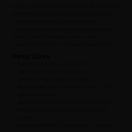
índica, combina la potencia genética de
Falcon 9
y
Peach Ozz
revertida. Esta variedad, ideal para
cultivadores exigentes y amantes de las
extracciones, destaca por su alta producción de
resina, su perfil de terpenos único y una
experiencia de cultivo y consumo excepcional.
Datos Clave
Genética:
Falcon 9 x Peach Ozz
Tipo:
Híbrido índica dominante
Tiempo de floración:
9 semanas
Rendimiento:
Hasta 550 g/m² (interior) / +600
g/planta (exterior)
Sabor:
OG fresco, gas, toques de melocotón
Efecto:
Relajante, calmante, ideal para uso
nocturno
Uso recomendado:
Extracciones y consumo