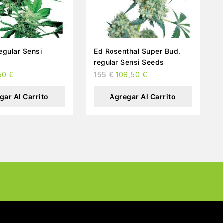
Ed Rosenthal Super Bud.
regular Sensi Seeds
50
€
155
€
108,50
€
gar Al Carrito
Agregar Al Carrito