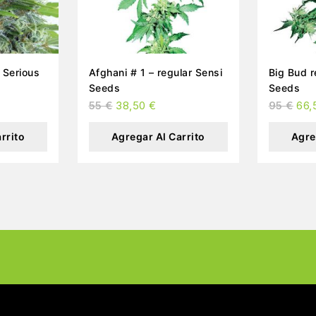
Afghani # 1 – regular Sensi
Big Bud regular Sensi
Seeds
Seeds
55
€
38,50
€
95
€
66,
rrito
Agregar Al Carrito
Agre