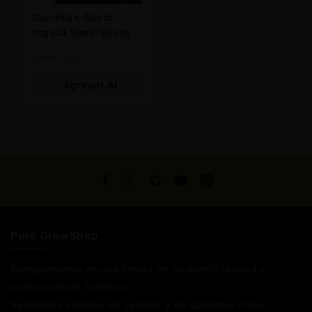
Guerrilla’s Gusto
regular Sensi Seeds
28
€
19,60
€
Agregar Al
Carrito
Pure GrowShop
Puregrowshop es una tienda de jardinería técnica y
coleccionismo botánico.
Vendemos semillas de cáñamo y de cannabis como