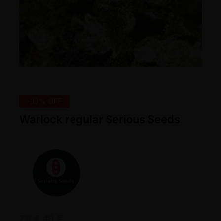
-30% OFF
Warlock regular Serious Seeds
70
€
49
€