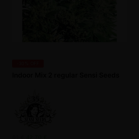
-30% OFF
Indoor Mix 2 regular Sensi Seeds
61
€
42,70
€