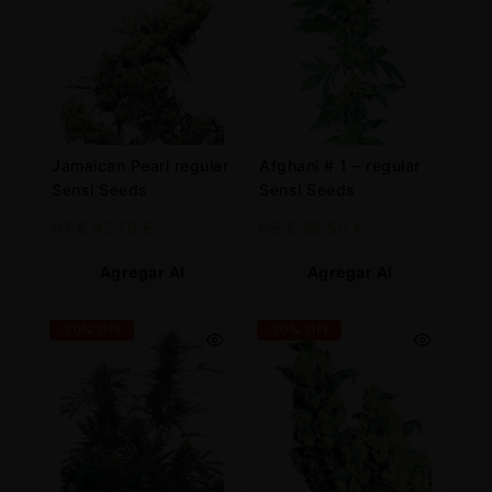
Jamaican Pearl regular
Afghani # 1 – regular
Sensi Seeds
Sensi Seeds
61
€
42,70
€
55
€
38,50
€
Agregar Al
Agregar Al
Carrito
Carrito
-30% OFF
-30% OFF