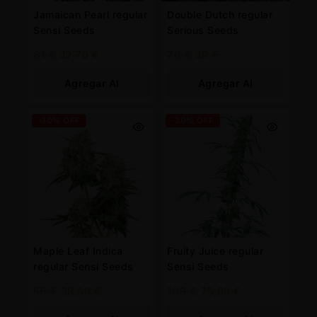
Jamaican Pearl regular
Double Dutch regular
Sensi Seeds
Serious Seeds
61
€
42,70
€
70
€
49
€
Agregar Al
Agregar Al
Carrito
Carrito
-30% OFF
-30% OFF
Maple Leaf Indica
Fruity Juice regular
regular Sensi Seeds
Sensi Seeds
55
€
38,50
€
108
€
75,60
€