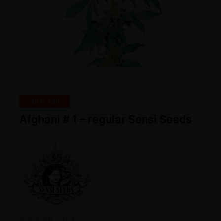
-30% OFF
Afghani # 1 – regular Sensi Seeds
55
€
38,50
€