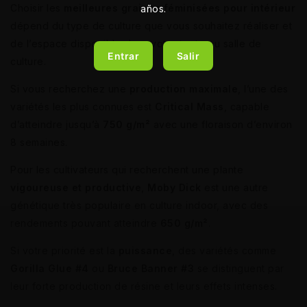
Choisir les
meilleures graines féminisées pour intérieur
años.
dépend du type de culture que vous souhaitez réaliser et
de l’espace disponible dans votre tente ou salle de
Entrar
Salir
culture.
Si vous recherchez une
production maximale
, l’une des
variétés les plus connues est
Critical Mass
, capable
d’atteindre jusqu’à
750 g/m²
avec une floraison d’environ
8 semaines.
Pour les cultivateurs qui recherchent une plante
vigoureuse et productive
,
Moby Dick
est une autre
génétique très populaire en culture indoor, avec des
rendements pouvant atteindre
650 g/m²
.
Si votre priorité est la
puissance
, des variétés comme
Gorilla Glue #4
ou
Bruce Banner #3
se distinguent par
leur forte production de résine et leurs effets intenses.