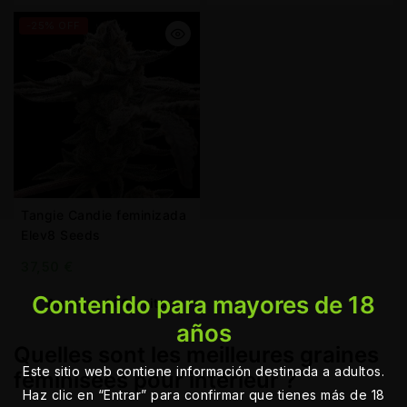
-25% OFF
Tangie Candie feminizada
Elev8 Seeds
37,50
€
Contenido para mayores de 18
Agregar Al Carrito
años
Quelles sont les meilleures graines
Este sitio web contiene información destinada a adultos.
féminisées pour intérieur ?
Haz clic en “Entrar” para confirmar que tienes más de 18