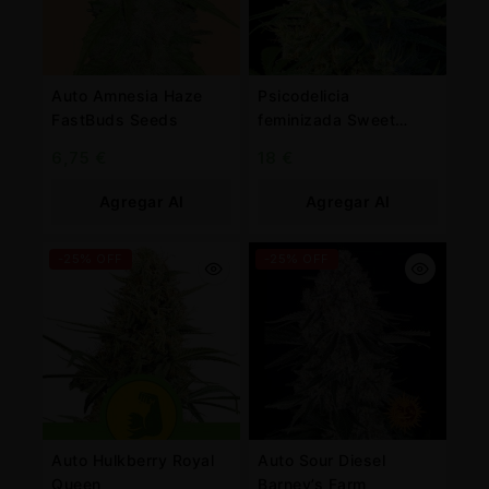
Auto Amnesia Haze
Psicodelicia
FastBuds Seeds
feminizada Sweet
Seeds
6,75
€
18
€
Agregar Al
Agregar Al
Carrito
Carrito
-25% OFF
-25% OFF
Auto Hulkberry Royal
Auto Sour Diesel
Queen
Barney’s Farm