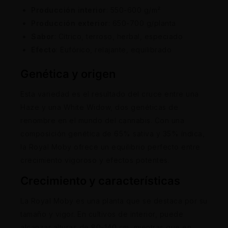
Producción interior
: 550-600 g/m²
Producción exterior
: 650-700 g/planta
Sabor
: Cítrico, terroso, herbal, especiado
Efecto
: Eufórico, relajante, equilibrado
Genética y origen
Esta variedad es el resultado del cruce entre una
Haze y una White Widow, dos genéticas de
renombre en el mundo del cannabis. Con una
composición genética de 65% sativa y 35% índica,
la Royal Moby ofrece un equilibrio perfecto entre
crecimiento vigoroso y efectos potentes.
Crecimiento y características
La Royal Moby es una planta que se destaca por su
tamaño y vigor. En cultivos de interior, puede
alcanzar alturas de 80-140 cm, mientras que en