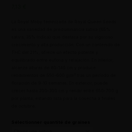
7,13
€
La Royal Moby feminizada de Royal Queen Seeds
es una variedad de predominancia sativa (65%
sativa, 35% índica) que destaca por su vigoroso
crecimiento y alta producción. Con un contenido de
THC del 21%, ofrece un efecto potente y
equilibrado entre euforia y relajación. En interior,
alcanza alturas de 80-140 cm y produce
rendimientos de 550-600 g/m² tras un período de
floración de 9-10 semanas. En exterior, puede
crecer hasta 200-300 cm y rendir entre 650-700 g
por planta, estando lista para la cosecha a finales
de octubre.
Sélectionner quantité de graines