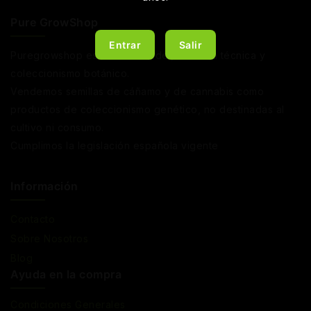
Pure GrowShop
Entrar
Salir
Puregrowshop es una tienda de jardinería técnica y
coleccionismo botánico.
Vendemos semillas de cáñamo y de cannabis como
productos de coleccionismo genético, no destinadas al
cultivo ni consumo.
Cumplimos la legislación española vigente
Información
Contacto
Sobre Nosotros
Blog
Ayuda en la compra
Condiciones Generales