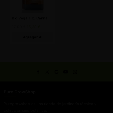
Bio Vega 1 lt. Canna
17,09
€
15,38
€
Agregar Al
Carrito
Pure GrowShop
Puregrowshop es una tienda de jardinería técnica y
coleccionismo botánico.