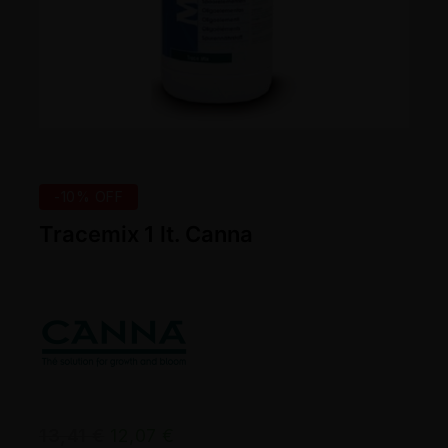
-10% OFF
Tracemix 1 lt. Canna
13,41
€
12,07
€