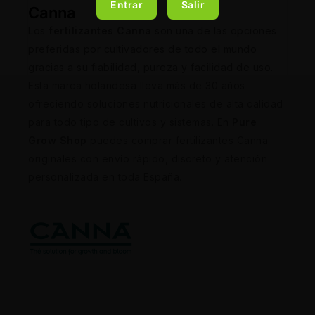
Entrar
Salir
Canna
Los
fertilizantes Canna
son una de las opciones
preferidas por cultivadores de todo el mundo
gracias a su fiabilidad, pureza y facilidad de uso.
Esta marca holandesa lleva más de 30 años
ofreciendo soluciones nutricionales de alta calidad
para todo tipo de cultivos y sistemas. En
Pure
Grow Shop
puedes comprar fertilizantes Canna
originales con envío rápido, discreto y atención
personalizada en toda España.