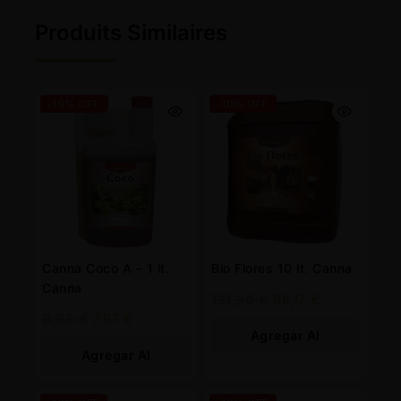
Produits Similaires
-10% OFF
-10% OFF
Canna Coco A – 1 lt.
Bio Flores 10 lt. Canna
Canna
131,30
€
118,17
€
8,85
€
7,97
€
Agregar Al
Agregar Al
Carrito
Carrito