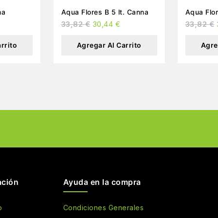
anna
Aqua Flores B 5 lt. Canna
Aqua Flor
33,82
€
30,44
€
33,82
€
rrito
Agregar Al Carrito
Agre
ación
Ayuda en la compra
o
Condiciones Generales