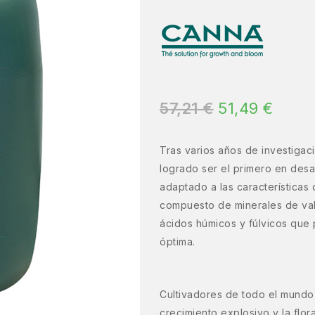
57,21
€
51,49
€
Tras varios años de investigac
logrado ser el primero en desar
adaptado a las características
compuesto de minerales de val
ácidos húmicos y fúlvicos que 
óptima.
Cultivadores de todo el mundo
crecimiento explosivo y la flo