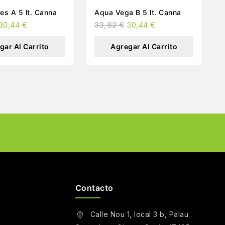
es A 5 lt. Canna
Aqua Vega B 5 lt. Canna
30,44
€
33,82
€
30,44
€
gar Al Carrito
Agregar Al Carrito
Contacto
Calle Nou 1, local 3 b, Palau