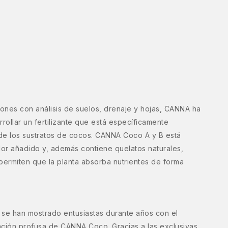
iones con análisis de suelos, drenaje y hojas, CANNA ha
rollar un fertilizante que está específicamente
 de los sustratos de cocos. CANNA Coco A y B está
or añadido y, además contiene quelatos naturales,
permiten que la planta absorba nutrientes de forma
 se han mostrado entusiastas durante años con el
ración profusa de CANNA Coco. Gracias a las exclusivas