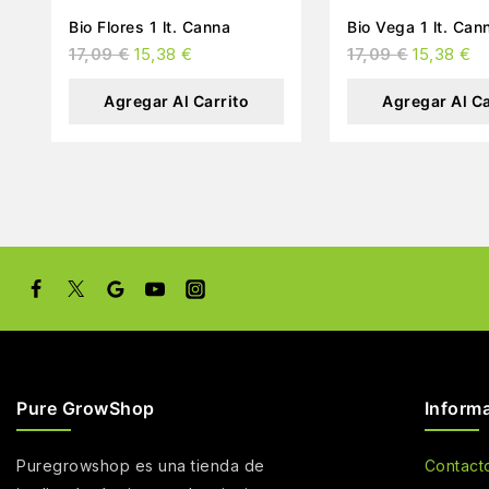
Bio Flores 1 lt. Canna
Bio Vega 1 lt. C
17,09
€
15,38
€
17,09
€
15,38
€
Agregar Al Carrito
Agregar Al Ca
Pure GrowShop
Inform
Puregrowshop es una tienda de
Contact