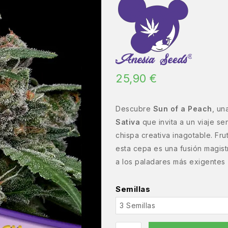
25,90
€
Descubre
Sun of a Peach
, un
Sativa
que invita a un viaje se
chispa creativa inagotable. Fr
esta cepa es una fusión magist
a los paladares más exigentes
Semillas