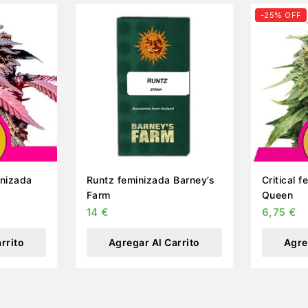
-25% OFF
inizada
Runtz feminizada Barney’s
Critical 
Farm
Queen
14
€
6,75
€
rrito
Agregar Al Carrito
Agre