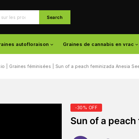
Search
raines autofloraison
Graines de cannabis en vrac
cio
|
Graines féminisées
|
Sun of a peach feminizada Anesia Se
-30% OFF
Sun of a peach