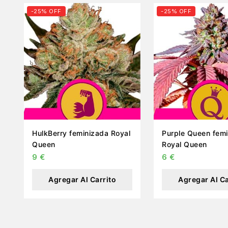
-25% OFF
-25% OFF
HulkBerry feminizada Royal
Purple Queen fem
Queen
Royal Queen
9
€
6
€
Agregar Al Carrito
Agregar Al Ca