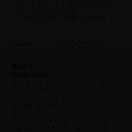
Clima recomendado: Templado/Mediterráneo
Técnicas: SCROG, SOG, LST
Terpenos: Mirceno, Cariofileno, Limoneno
1 Semilla, 3 Semillas, 5
Semillas
Semillas, 10 Semillas
Brand
Sensi Seeds
Las
semillas Sensi Seeds
representan la historia
viva del cannabis moderno. Fundado en Ámsterdam
en 1985, este banco es pionero en la creación de
genéticas legendarias que
han marcado la
evolución del cultivo en todo el mundo
. En
Pure
Grow Shop
puedes comprar semillas Sensi Seeds
originales con envío rápido y discreto en toda