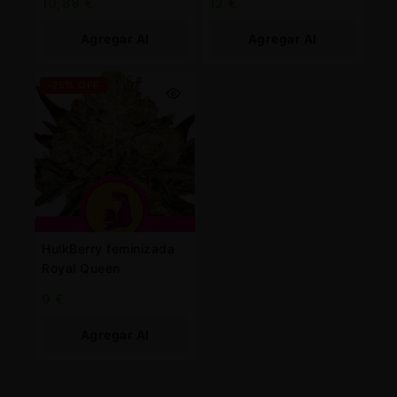
10,88
€
12
€
Agregar Al
Agregar Al
Carrito
Carrito
-25% OFF
HulkBerry feminizada
Royal Queen
9
€
Agregar Al
Carrito