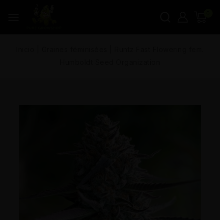
0
Inicio
|
Graines féminisées
|
Runtz Fast Flowering fem.
Humboldt Seed Organization