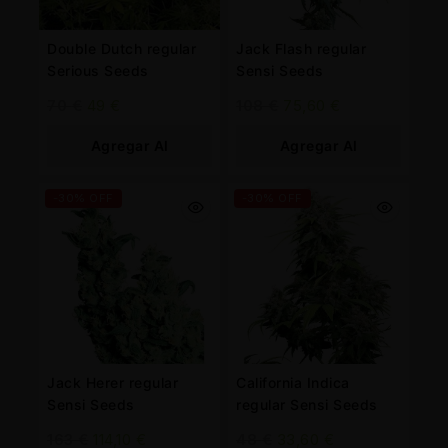
Double Dutch regular
Jack Flash regular
Serious Seeds
Sensi Seeds
70
€
49
€
108
€
75,60
€
Agregar Al
Agregar Al
Carrito
Carrito
-30% OFF
-30% OFF
Jack Herer regular
California Indica
Sensi Seeds
regular Sensi Seeds
163
€
114,10
€
48
€
33,60
€