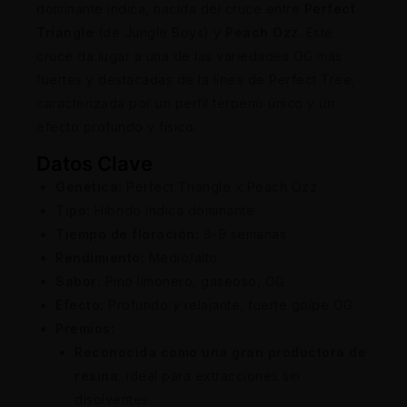
dominante índica, nacida del cruce entre
Perfect
Triangle
(de Jungle Boys) y
Peach Ozz
. Este
cruce da lugar a una de las variedades OG más
fuertes y destacadas de la línea de Perfect Tree,
caracterizada por un perfil terpeno único y un
efecto profundo y físico.
Datos Clave
Genética:
Perfect Triangle x Peach Ozz
Tipo:
Híbrido índica dominante
Tiempo de floración:
8-9 semanas
Rendimiento:
Medio/alto
Sabor:
Pino limonero, gaseoso, OG
Efecto:
Profundo y relajante, fuerte golpe OG
Premios:
Reconocida como una gran productora de
resina
, ideal para extracciones sin
disolventes.