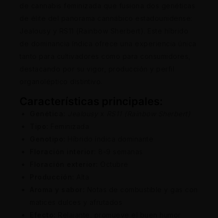
de cannabis feminizada que fusiona dos genéticas
de élite del panorama cannábico estadounidense:
Jealousy y RS11 (Rainbow Sherbert). Este híbrido
de dominancia índica ofrece una experiencia única
tanto para cultivadores como para consumidores,
destacando por su vigor, producción y perfil
organoléptico distintivo.
Características principales:
Genética:
Jealousy
x
RS11 (Rainbow Sherbert)
Tipo:
Feminizada
Genotipo:
Híbrido índica dominante
Floración interior:
8-9 semanas
Floración exterior:
Octubre
Producción:
Alta
Aroma y sabor:
Notas de combustible y gas con
matices dulces y afrutados
Efecto:
Relajante, promueve el buen humor