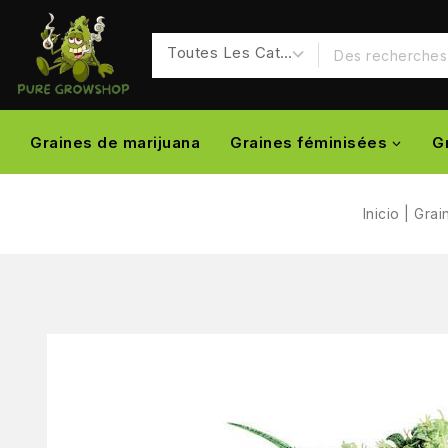
Graines de marijuana
Graines féminisées
G
Inicio
|
Grai