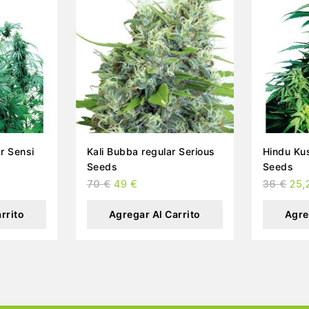
Kali Bubba regular Serious
Hindu Kush regular 
Seeds
Seeds
70
€
49
€
36
€
25,
rrito
Agregar Al Carrito
Agre