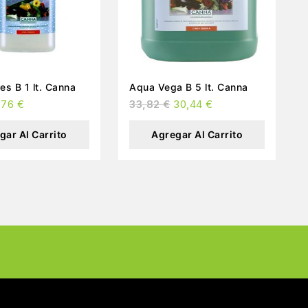
es B 1 lt. Canna
Aqua Vega B 5 lt. Canna
,76
€
33,82
€
30,44
€
gar Al Carrito
Agregar Al Carrito