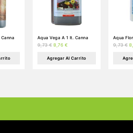
tonic 1 lt. Canna
Aqua Vega A 1 lt. Canna
Aqua Flor
9,73
€
8,76
€
9,73
€
8
rrito
Agregar Al Carrito
Agre