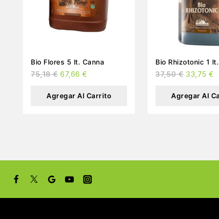
Bio Flores 5 lt. Canna
Bio Rhizo
75,18
€
67,66
€
37,50
€
33,75
€
Agregar Al Carrito
Agregar Al Ca