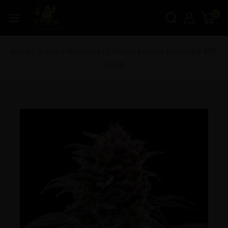
0
Inicio
|
Graines féminisées
|
Gorilla Banana feminisée BSF
Seeds