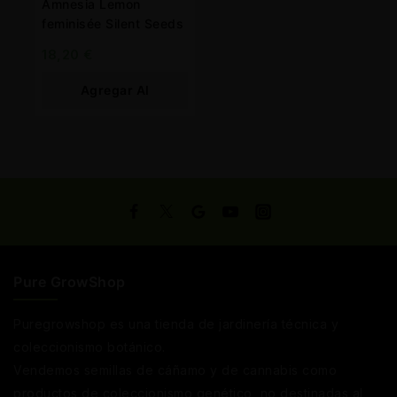
Amnesia Lemon
feminisée Silent Seeds
18,20
€
Agregar Al
Carrito
Pure GrowShop
Puregrowshop es una tienda de jardinería técnica y
coleccionismo botánico.
Vendemos semillas de cáñamo y de cannabis como
productos de coleccionismo genético, no destinadas al