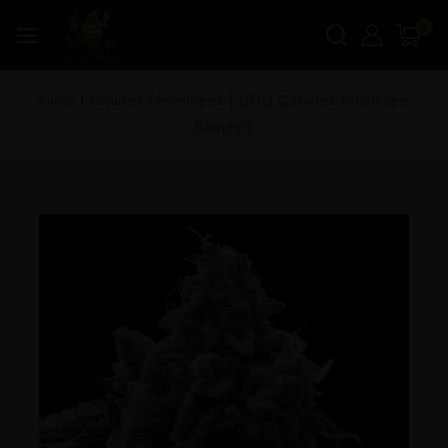
0
Inicio
|
Graines féminisées
|
GMO Cookies feminisée
Barney’s