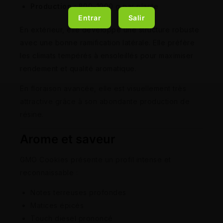
Production :
800–1000 g par plante
Entrar
Salir
En extérieur, elle développe une structure robuste
avec une bonne ramification latérale. Elle préfère
les climats tempérés à ensoleillés pour maximiser
rendement et qualité aromatique.
En floraison avancée, elle est visuellement très
attractive grâce à son abondante production de
résine.
Arome et saveur
GMO Cookies présente un profil intense et
reconnaissable :
Notes terreuses profondes
Matices épicés
Touch diesel prononcé