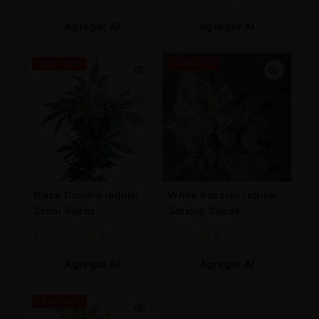
Agregar Al
Agregar Al
Carrito
Carrito
-30% OFF
-30% OFF
Black Domina regular
White Russian regular
Sensi Seeds
Serious Seeds
105
€
73,50
€
70
€
49
€
Agregar Al
Agregar Al
Carrito
Carrito
-30% OFF