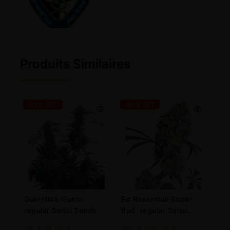
Produits Similaires
-30% OFF
-30% OFF
Guerrilla’s Gusto
Ed Rosenthal Super
regular Sensi Seeds
Bud. regular Sensi
Seeds
28
€
19,60
€
155
€
108,50
€