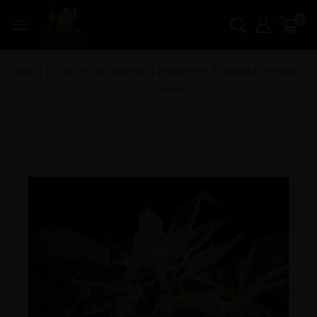
0
Inicio
|
Graines de cannabis régulières
|
Darkstar regular
T.H. Seeds