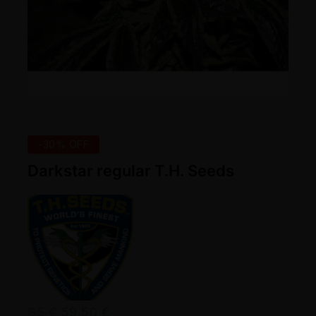
-30% OFF
Darkstar regular T.H. Seeds
85
€
59,50
€