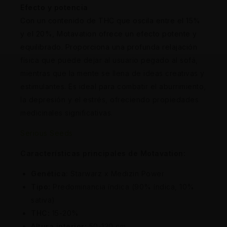
Efecto y potencia
Con un contenido de THC que oscila entre el 15%
y el 20%, Motavation ofrece un efecto potente y
equilibrado. Proporciona una profunda relajación
física que puede dejar al usuario pegado al sofá,
mientras que la mente se llena de ideas creativas y
estimulantes. Es ideal para combatir el aburrimiento,
la depresión y el estrés, ofreciendo propiedades
medicinales significativas.
Serious Seeds
Características principales de Motavation:
Genética:
Starwarz x Medizin Power
Tipo:
Predominancia índica (90% índica, 10%
sativa)
THC:
15-20%
Altura interior:
50-120 cm