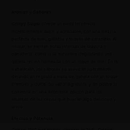
Aromas y Sabores
Crispy Sugar
ofrece un perfil terpénico
increíblemente dulce y agradable, con una mezcla
perfecta de miel, galletas y toques de caramelo. Al
inhalar, se sienten notas intensas de dulzura y
panadería, como si se estuviera degustando una
galleta recién horneada con un toque de miel. En la
exhalación, los sabores se suavizan ligeramente,
dejando un regusto a masa de galleta con un toque
cremoso y dulce. Su sabor agridulce y de postre la
convierte en una excelente opción para los
amantes de las cepas que buscan algo delicioso y
único.
Efectos y Potencia
Con un THC que puede alcanzar el 26%,
Crispy