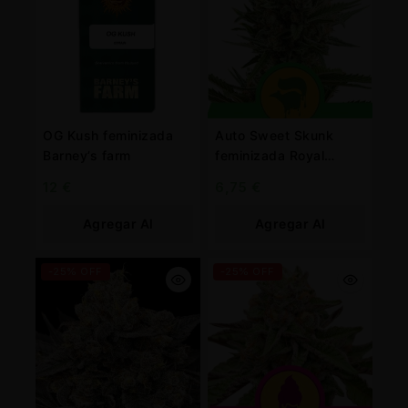
OG Kush feminizada
Auto Sweet Skunk
Barney’s farm
feminizada Royal
Queen
12
€
6,75
€
Agregar Al
Agregar Al
Carrito
Carrito
-25% OFF
-25% OFF