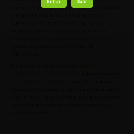
Entrar
Salir
cannabis. Con su enfoque en la
calidad
,
potencia
y
adaptabilidad
, la marca ha conquistado a
cultivadores de todo el mundo. Nacida en
California, Humboldt ha logrado mantener la
esencia de sus raíces
californianas
al ofrecer
genéticas premium
para todo tipo de
cultivadores.
En nuestra tienda encontrarás
semillas
feminizadas
,
autoflorecientes
y de alta calidad
,
perfectas para cultivadores que buscan
plantas
robustas, resistentes y con un alto rendimiento
.
Con Humboldt Seed Organization, puedes esperar
cosechas abundantes
,
sabores complejos
y
efectos potentes
.