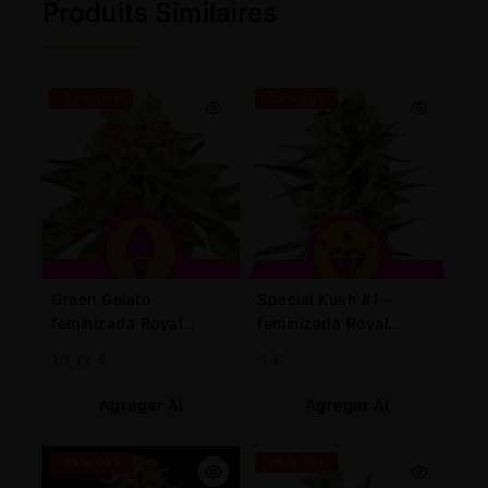
Produits Similaires
-25% OFF
-25% OFF
Green Gelato
Special Kush #1 –
feminizada Royal
feminizada Royal
Queen
Queen
10,13
€
3
€
Agregar Al
Agregar Al
Carrito
Carrito
-25% OFF
-25% OFF