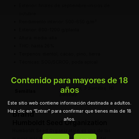
Exterior: finales de septiembre–inicios de
octubre
Rendimiento interior: 500–650 g/m²
Exterior: 600–1200 g/planta
Altura: media-alta
THC: hasta 26%
Terpenos: mentol, cacao, pino, tierra
Técnicas: SOG/SCROG, poda apical
Contenido para mayores de 18
años
3 Semillas, 5 Semillas, 10
Semillas
Semillas
Este sitio web contiene información destinada a adultos.
Haz clic en “Entrar” para confirmar que tienes más de 18
Brand
años.
Humboldt Seed Organization
Humboldt Seed Organization
es una de las
marcas más prestigiosas en la industria del