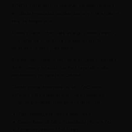
SCROG. Floración 8–9 semanas. En exterior brilla
en climas templados/mediterráneos y tolera bien el
final de temporada.
Aroma y sabor: chocolate amargo y menta fresca,
con notas de pino, tierra y especias; perfil
terpénico intenso y duradero.
Producción: cogollos muy densos, gran cobertura
de tricomas y relación flor/hoja favorable; alto
rendimiento sin sacrificar calidad.
Efecto: índica dominante de alto THC; inicio
eufórico y claro que evoluciona a relajación
corporal profunda. Ideal para tarde/noche.
Tipo: feminizada, índica dominante
Cruce: Emerald OG x Granddaddy Purple (V2)
Floración interior: 55–63 días