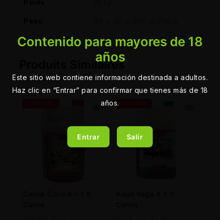
Poids
15 kg
Peso
50 g, 10 g, 250 g, 750 g
Contenido para mayores de 18
años
Produits Similaires
Este sitio web contiene información destinada a adultos.
Haz clic en “Entrar” para confirmar que tienes más de 18
años.
-10% OFF
-10% OFF
Entrar
Salir
Canna Coco A – 1 lt.
Aqua Vega A 1 lt.
Canna
Canna