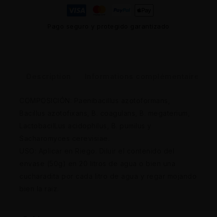
Pago seguro y protegido garantizado
Description
Informations complémentaires
COMPOSICIÓN: Paenibacillus azotoformans,
Bacillus azotofixans, B. coagulans, B. megaterium,
LactobacilLus acidophilus, B. pumilus y
Sacharomyces cerevisiae.
USO: Aplicar en Riego. Diluir el contenido del
envase (50g) en 20 litros de agua o bien una
cucharadita por cada litro de agua y regar mojando
bien la raiz.