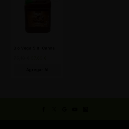
Bio Vega 5 lt. Canna
75,18
€
67,66
€
Agregar Al
Carrito