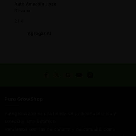
Auto Amnesia Haze
Nirvana
21
€
Agregar Al
Carrito
Pure GrowShop
Puregrowshop es una tienda de jardinería técnica y
coleccionismo botánico.
Vendemos semillas de cáñamo y de cannabis como