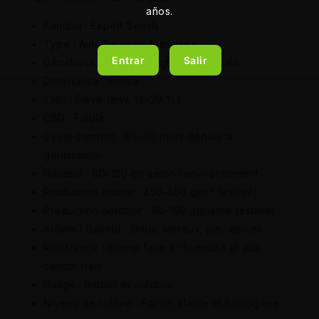
años.
Banque : Expert Seeds
Type : Autofloraison féminisée
Entrar
Salir
Génétique : Northern Lights x Ruderalis
Dominance : Indica
THC : Élevé (env. 18–20 %)
CBD : Faible
Cycle complet : 65–80 jours depuis la
germination
Hauteur : 60–120 cm selon l’environnement
Production indoor : 450–550 g/m² (estimé)
Production outdoor : 60–150 g/plante (estimé)
Arôme / Saveur : Doux, terreux, pin, épices
Résistance : Bonne face à l’humidité et aux
climats frais
Usage : Indoor et outdoor
Niveau de culture : Facile, stable et homogène