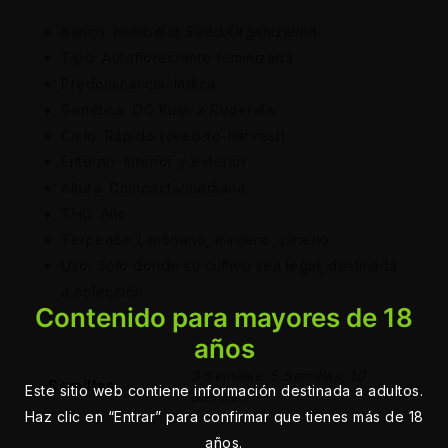
Banco: Humboldt Seed Organization
Tipo: Autofloreciente feminizada
Predominancia: Índica
Genética: OG Kush x Ruderalis
Ciclo: Rápido (seed-to-harvest)
Entorno: Interior y exterior
Altura: Compacta/mediana
THC: Alto
Terpenos: Limoneno, mirceno, pineno
Uso: Solo donde su cultivo sea legal; destinada
a colección
Contenido para mayores de 18
años
3 Semillas, 5 Semillas, 10
Semillas
Este sitio web contiene información destinada a adultos.
Semillas
Haz clic en “Entrar” para confirmar que tienes más de 18
años.