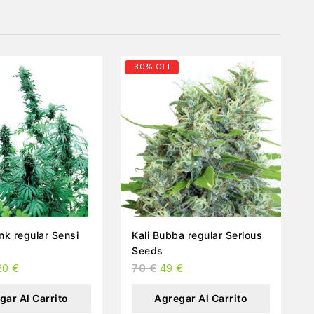
-30% OFF
 Sensi
Kali Bubba regular Serious
Seeds
20
€
70
€
49
€
gar Al Carrito
Agregar Al Carrito