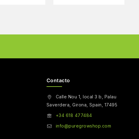
Contacto
Calle Nou 1, local 3 b, Palau
Saverdera, Girona, Spain, 17495
+34 618 477484
info@puregrowshop.com