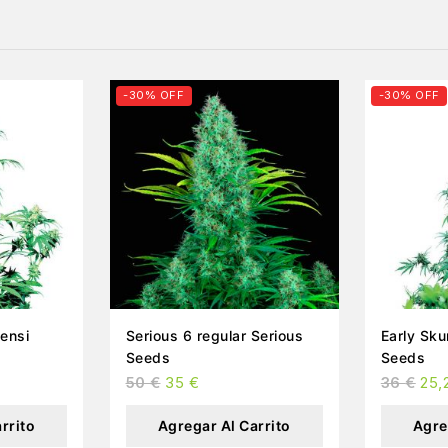
-30% OFF
-30% OFF
Serious 6 regular Serious
Early Skunk regular
Seeds
Seeds
50
€
35
€
36
€
25,
rrito
Agregar Al Carrito
Agre