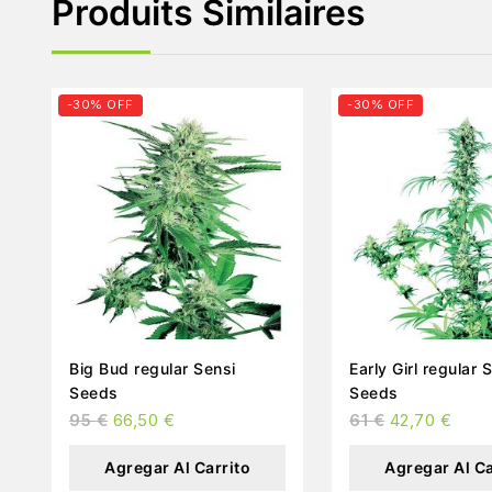
Produits Similaires
-30% OFF
-30% OFF
Big Bud regular Sensi
Early Girl regular Sensi
Seeds
Seeds
95
€
66,50
€
61
€
42,70
€
Agregar Al Carrito
Agregar Al Ca