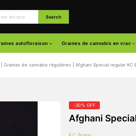
Search
raines autofloraison
Graines de cannabis en vrac
|
Graines de cannabis régulières
|
Afghani Special regular KC 
-30% OFF
Afghani Special
K.C. Brains