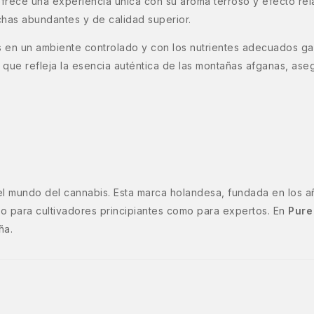
ofrece una experiencia única con su aroma terroso y efecto rel
chas abundantes y de calidad superior.
as en un ambiente controlado y con los nutrientes adecuados ga
 que refleja la esencia auténtica de las montañas afganas, aseg
l mundo del cannabis. Esta marca holandesa, fundada en los a
nto para cultivadores principiantes como para expertos. En
Pure
ña.