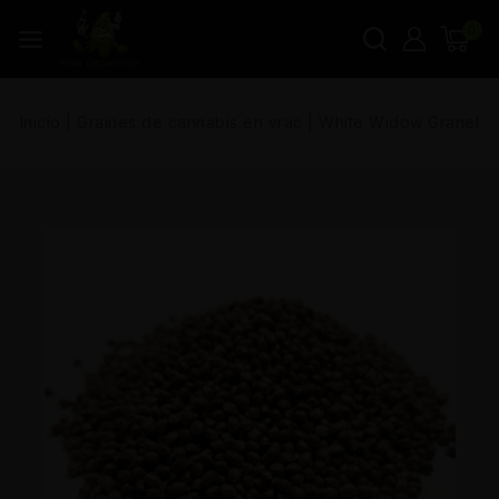
0
Inicio
|
Graines de cannabis en vrac
|
White Widow Granel