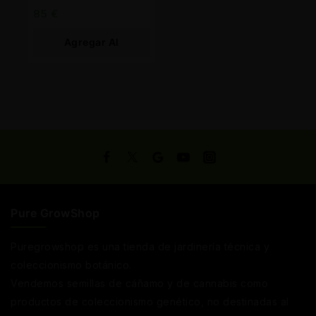
85
€
Agregar Al
Carrito
Pure GrowShop
Puregrowshop es una tienda de jardinería técnica y
coleccionismo botánico.
Vendemos semillas de cáñamo y de cannabis como
productos de coleccionismo genético, no destinadas al