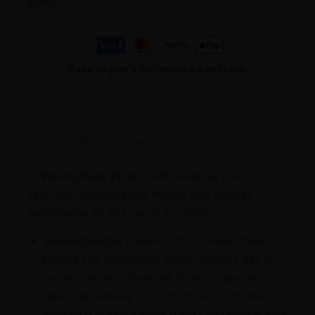
euros
Pago seguro y protegido garantizado
Description
Brand
El
Variety Pack #1
de Elev8 Seeds es una
selección exclusiva que incluye seis semillas
feminizadas de tres cepas premium:
Gelato Sundae
(
Gelato #33
x
Sundae Driver
):
Híbrido con dominancia índica, destaca por su
producción abundante de flores compactas y
resinosas, ideales para extracciones. Su perfil
aromático combina notas dulces y cremosas con