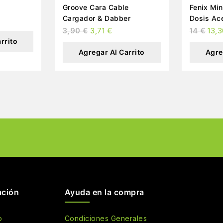
Groove Cara Cable
Fenix Min
Cargador & Dabber
Dosis Ace
3,90
€
3,71
€
14
€
13,
rrito
Agregar Al Carrito
Agre
ación
Ayuda en la compra
o
Condiciones Generales