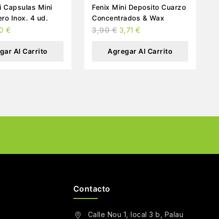
i Capsulas Mini
Fenix Mini Deposito Cuarzo
ro Inox. 4 ud.
Concentrados & Wax
30
€
3,90
€
3,71
€
gar Al Carrito
Agregar Al Carrito
Contacto
Calle Nou 1, local 3 b, Palau