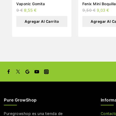
Vaponic Gomita
Fenix Mini Boquilla
9
€
8,55
€
9,50
€
9,03
€
Agregar Al Carrito
Agregar Al Ca
Pure GrowShop
Inform
Puregrowshop es una tienda de
Contact