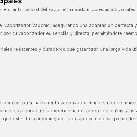
cipales
a mejorar la calidad del vapor eliminando impurezas adicionales 
l vaporizador Vaponic, asegurando una adaptación perfecta y
or con tu vaporizador es sencilla y directa, permitiéndote reempl
ales resistentes y duraderos que garantizan una larga vida úti
 elección para mantener tu vaporizador funcionando de manera
también asegura que tu experiencia de vapeo sea lo más satisfac
sea que estés buscando mejorar tu equipo actual o simplemente n