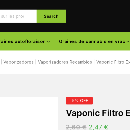
Search
raines autofloraison
Graines de cannabis en vrac
|
Vaporizadores
|
Vaporizadores Recambios
|
Vaponic Filtro Ex
-5% OFF
Vaponic Filtro 
2,60
€
2,47
€