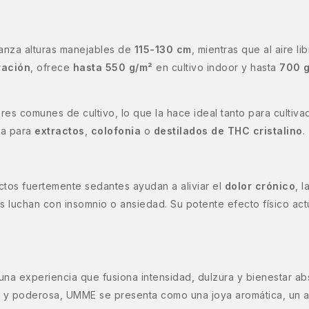
canza alturas manejables de
115-130 cm
, mientras que al aire l
ración
, ofrece
hasta 550 g/m²
en cultivo indoor y hasta
700 g
rores comunes de cultivo, lo que la hace ideal tanto para culti
ta para
extractos
,
colofonia
o
destilados de THC cristalino
.
ctos fuertemente sedantes ayudan a aliviar el
dolor crónico
, l
es luchan con insomnio o ansiedad. Su potente efecto físico ac
a experiencia que fusiona intensidad, dulzura y bienestar abs
 y poderosa, UMME se presenta como una joya aromática, un ana