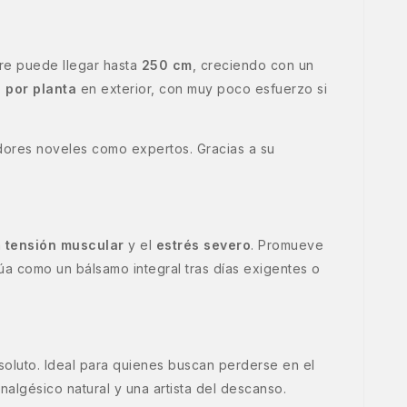
ibre puede llegar hasta
250 cm
, creciendo con un
 por planta
en exterior, con muy poco esfuerzo si
vadores noveles como expertos. Gracias a su
a
tensión muscular
y el
estrés severo
. Promueve
túa como un bálsamo integral tras días exigentes o
oluto. Ideal para quienes buscan perderse en el
lgésico natural y una artista del descanso.