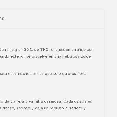
nd
 Con hasta un
30% de THC
, el subidón arranca con
 mundo exterior se disuelve en una nebulosa dulce
ara esas noches en las que solo quieres flotar
ido de
canela
y
vainilla cremosa
. Cada calada es
es denso, sedoso y deja un regusto duradero y