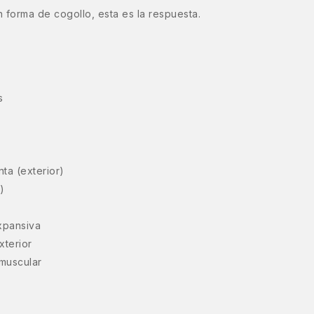
n forma de cogollo, esta es la respuesta.
s
nta (exterior)
)
expansiva
xterior
 muscular