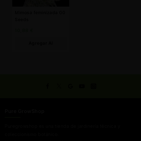
Mimosa feminizada 00
Seeds
10,88
€
Agregar Al
Carrito
Pure GrowShop
Puregrowshop es una tienda de jardinería técnica y
coleccionismo botánico.