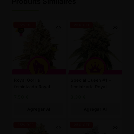
Produits Similaires
-25% OFF
-25% OFF
Royal Gorilla
Special Queen #1 –
feminizada Royal
feminizada Royal
Queen
Queen
7,50
€
3,38
€
Agregar Al
Agregar Al
Carrito
Carrito
-25% OFF
-25% OFF