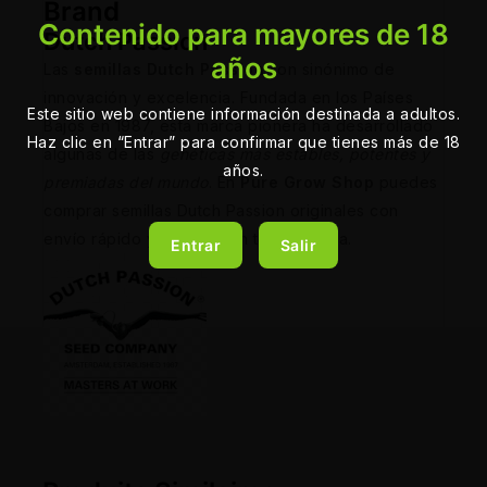
Brand
Contenido para mayores de 18
Dutch Passion
años
Las
semillas Dutch Passion
son sinónimo de
innovación y excelencia. Fundada en los Países
Este sitio web contiene información destinada a adultos.
Bajos en 1987, esta marca pionera ha desarrollado
Haz clic en “Entrar” para confirmar que tienes más de 18
algunas de las
genéticas más estables, potentes y
años.
premiadas del mundo
. En
Pure Grow Shop
puedes
comprar semillas Dutch Passion originales con
envío rápido y discreto en toda España.
Entrar
Salir