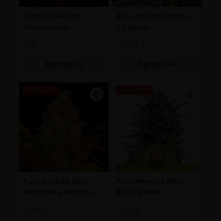
Auto Strawberry
Auto Biscotti Zkittlez
Cheesecake
00 Seeds
feminizada Barney’s
9
€
10,88
€
Farm
Agregar Al
Agregar Al
Carrito
Carrito
-25% OFF
-25% OFF
Auto Cookies Kush
Auto Amnesia Haze
feminizada Barney’s
Royal Queen
Farm
8,25
€
7,50
€