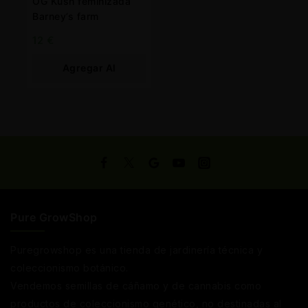
OG Kush feminizada
Barney’s farm
12
€
Agregar Al
Carrito
Pure GrowShop
Puregrowshop es una tienda de jardinería técnica y
coleccionismo botánico.
Vendemos semillas de cáñamo y de cannabis como
productos de coleccionismo genético, no destinadas al