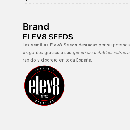
Brand
ELEV8 SEEDS
Las
semillas Elev8 Seeds
destacan por su potencia
exigentes gracias a sus
genéticas estables, sabrosa
rápido y discreto en toda España.