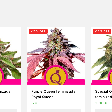
-25% OFF
-25% OFF
nizada
Purple Queen feminizada
Special 
Royal Queen
feminiza
6
€
3,38
€