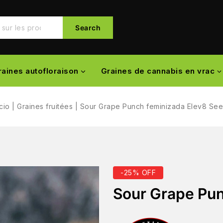
Search
raines autofloraison
Graines de cannabis en vrac
icio
|
Graines fruitées
|
Sour Grape Punch feminizada Elev8 Se
-25% OFF
Sour Grape Pun