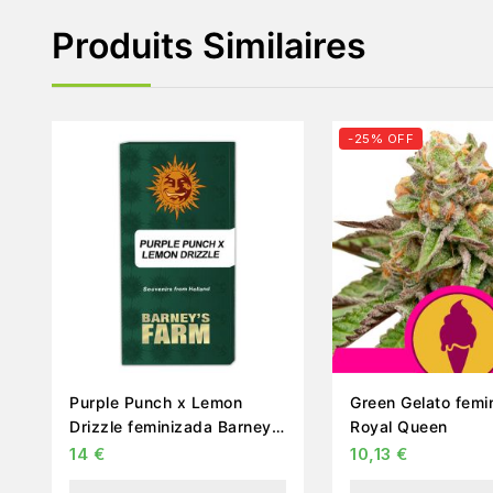
Produits Similaires
-25% OFF
Purple Punch x Lemon
Green Gelato femi
Drizzle feminizada Barney’s
Royal Queen
farm
14
€
10,13
€