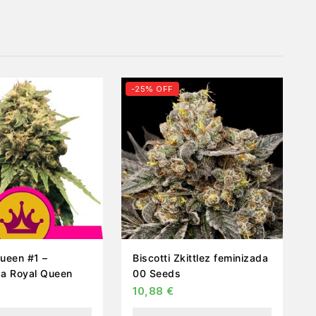
-25% OFF
Queen #1 –
Biscotti Zkittlez feminizada
da Royal Queen
00 Seeds
10,88
€