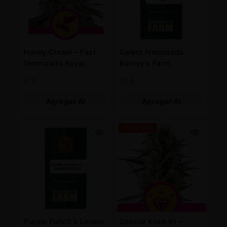
Honey Cream – Fast
Gelato feminizada
feminizada Royal
Barney’s Farm
Queen
6
€
12
€
Agregar Al
Agregar Al
Carrito
Carrito
-25% OFF
Purple Punch x Lemon
Special Kush #1 –