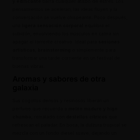
y edificante
barra cualquier atisbo de estrés. Los
pensamientos se aceleran, las ideas fluyen y la
conversación se vuelve chispeante. Poco después,
una
ligera sensación corporal
equilibra el
subidón, envolviendo los músculos en calma sin
apagar el torrente creativo. Ideal para
sesiones
artísticas, brainstorming
o simplemente para
transformar una tarde corriente en un festival de
buenas vibras.
Aromas y sabores de otra
galaxia
Sus cogollos densos y resinosos liberan un
perfume que recuerda a
melón maduro y higo
chumbo
, rematado con
destellos cítricos
que
refrescan el paladar. En boca, la dulzura tropical se
mezcla con un fondo diesel suave, dejando un