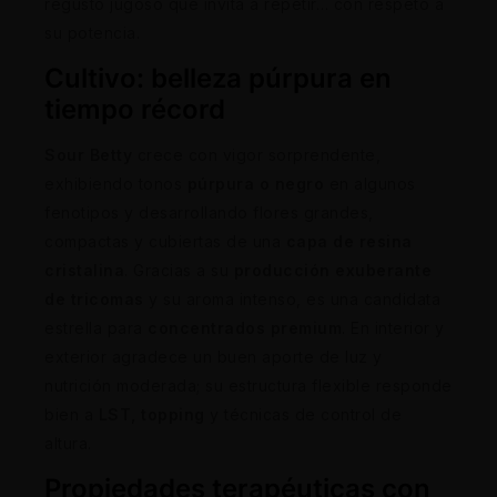
regusto jugoso que invita a repetir… con respeto a
su potencia.
Cultivo: belleza púrpura en
tiempo récord
Sour Betty
crece con vigor sorprendente,
exhibiendo tonos
púrpura o negro
en algunos
fenotipos y desarrollando flores grandes,
compactas y cubiertas de una
capa de resina
cristalina
. Gracias a su
producción exuberante
de tricomas
y su aroma intenso, es una candidata
estrella para
concentrados premium
. En interior y
exterior agradece un buen aporte de luz y
nutrición moderada; su estructura flexible responde
bien a
LST, topping
y técnicas de control de
altura.
Propiedades terapéuticas con