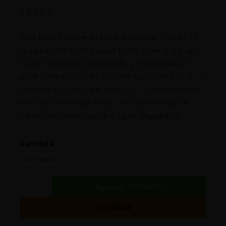
24,85
€
Sour Betty irrumpe en escena como un híbrido 70
% sativa / 30 % índica que funde lo mejor de East
Coast Sour Diesel, Black Betty y Big Bazooka. Su
perfil aromático exótico, su floración veloz de 8 – 9
semanas y un THC que roza el 27 % la convierten
en la compañera perfecta para quienes buscan
creatividad desbordante y sabor inigualable.
Semillas
Agregar Al Carrito
COMPRAR