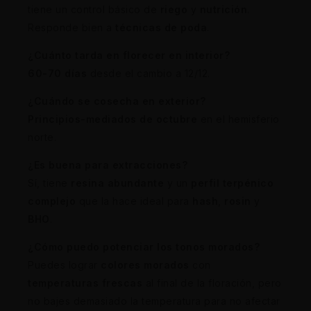
tiene un control básico de
riego
y
nutrición
.
Responde bien a
técnicas de poda
.
¿Cuánto tarda en florecer en interior?
60-70 días
desde el cambio a 12/12.
¿Cuándo se cosecha en exterior?
Principios-mediados de octubre
en el hemisferio
norte.
¿Es buena para extracciones?
Sí, tiene
resina abundante
y un
perfil terpénico
complejo
que la hace ideal para
hash
,
rosin
y
BHO
.
¿Cómo puedo potenciar los tonos morados?
Puedes lograr
colores morados
con
temperaturas frescas
al final de la floración, pero
no bajes demasiado la temperatura para no afectar