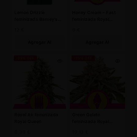
Lemon Drizzle
Honey Cream – Fast
feminizada Barney’s
feminizada Royal
Farm
Queen
12
€
6
€
Agregar Al
Agregar Al
Carrito
Carrito
-25% OFF
-25% OFF
Royal Ak feminizada
Green Gelato
Royal Queen
feminizada Royal
Queen
6,38
€
10,13
€