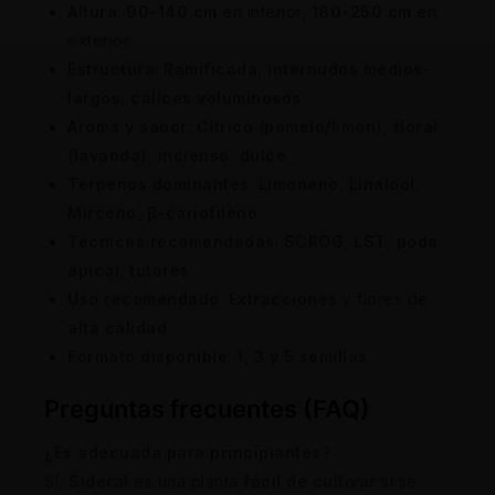
Altura
:
90-140 cm
en interior,
180-250 cm
en
exterior
Estructura
:
Ramificada
,
internudos medios-
largos
,
cálices voluminosos
Aroma y sabor
:
Cítrico
(
pomelo/limón
),
floral
(
lavanda
),
incienso
,
dulce
Terpenos dominantes
:
Limoneno
,
Linalool
,
Mirceno
,
β-cariofileno
Técnicas recomendadas
:
SCROG
,
LST
,
poda
apical
,
tutores
Uso recomendado
:
Extracciones
y flores de
alta calidad
Formato disponible
:
1, 3 y 5 semillas
Preguntas frecuentes (FAQ)
¿Es adecuada para principiantes?
Sí,
Sideral
es una planta
fácil de cultivar
si se