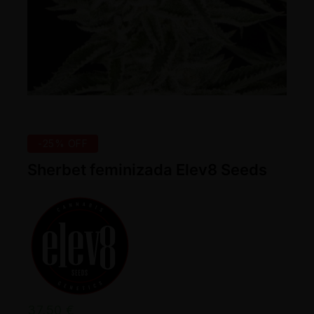
-25% OFF
Sherbet feminizada Elev8 Seeds
37,50
€