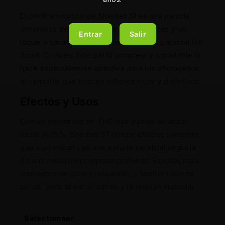
El perfil aromático de Sherbet S1 es una mezcla
armoniosa de notas cítricas, bayas dulces y un
Entrar
Salir
toque a caramelo, reminiscentes de su parental Girl
Scout Cookies. Este perfil complejo y agradable la
hace especialmente atractiva para los aficionados
al cannabis que buscan sabores ricos y distintivos.
Efectos y Usos
Con un contenido de THC que puede alcanzar
hasta el 25%, Sherbet S1 ofrece efectos potentes
que comienzan con una euforia cerebral seguida
de una relajación corporal profunda. Es ideal para
momentos de ocio y relajación, y también puede
ser útil para aliviar el estrés y la tensión muscular.
Sélectionner