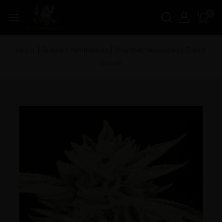
0
Inicio
|
Graines féminisées
|
Sherbet feminizada Elev8
Seeds