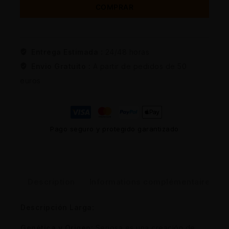
COMPRAR
Entrega Estimada :
24/48 horas
Envio Gratuito :
A partir de pedidos de 50
euros
Pago seguro y protegido garantizado
Description
Informations complémentaires
Descripción Larga:
Genética y Origen:
Seriosa es una creación de