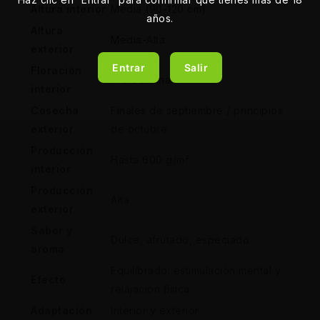
Altura interior
Media (90-120 cm)
años.
Altura
Media-Alta
exterior
Entrar
Salir
Floración
7-8 semanas
interior
Cosecha
Finales de septiembre / principios
exterior
de octubre
Producción
Hasta 600 g/m²
interior
Producción
Alta
exterior
Sabor y
Dulce, afrutado, especiado
aroma
Equilibrado: estimulación mental y
Efecto
relajación física
Adaptación
Interior y exterior