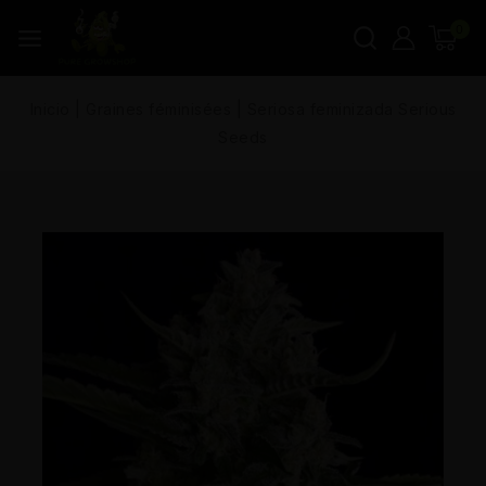
0
Inicio
|
Graines féminisées
|
Seriosa feminizada Serious
Seeds