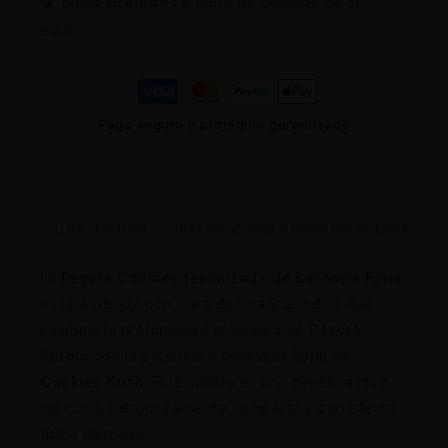
Envio Gratuito :
A partir de pedidos de 50
euros
Pago seguro y protegido garantizado
Description
Informations complémentaires
La
Peyote Cookies feminizada de Barney’s Farm
es una híbrida con clara dominancia índica que
combina la profundidad aromática de
Peyote
Purple
con la potencia y densidad floral de
Cookies Kush
. El resultado es una genética muy
resinosa, estructuralmente compacta y con efecto
físico marcado.