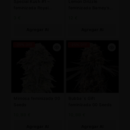
Special Kush #1 –
Lemon Drizzle
feminizada Royal
feminizada Barney’s
Queen
Farm
3
€
12
€
Agregar Al
Agregar Al
Carrito
Carrito
-25% OFF
-25% OFF
Mimosa feminizada 00
Bubba´s Gift
Seeds
feminizada 00 Seeds
10,88
€
10,88
€
Agregar Al
Agregar Al