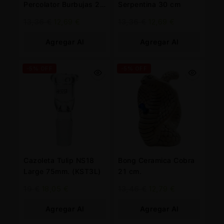
Percolator Burbujas 25
Serpentina 30 cm
cm. Mix Color
13,36
€
12,69
€
13,36
€
12,69
€
Agregar Al
Agregar Al
Carrito
Carrito
-5% OFF
-5% OFF
Cazoleta Tulip NS18
Bong Ceramica Cobra
Large 75mm. (KST3L)
21 cm.
19
€
18,05
€
13,46
€
12,79
€
Agregar Al
Agregar Al
Carrito
Carrito