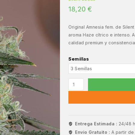
18,20
€
Original Amnesia fem. de Silen
aroma Haze cítrico e intenso. 
calidad premium y consistencia.
Semillas
Entrega Estimada :
24/48 
Envio Gratuito :
A partir d