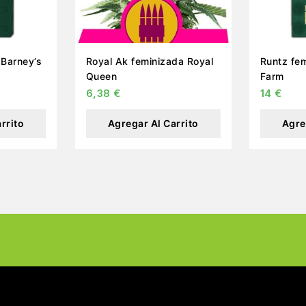
 Barney’s
Royal Ak feminizada Royal
Runtz fem
Queen
Farm
6,38
€
14
€
rrito
Agregar Al Carrito
Agre