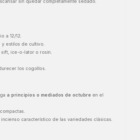
descansar sin quedar completamente sedado.
o a 12/12.
y estilos de cultivo.
ift, ice-o-lator o rosin.
durecer los cogollos.
ega
a principios o mediados de octubre
en el
 compactas.
 incienso característico de las variedades clásicas.