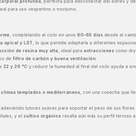
 corporal profunda
, perfecta para desconectar del estrés y 
deal para uso vespertino o nocturno.
forme
, completando el ciclo en unos
60–65 días
desde el cambi
 apical y LST
, lo que permite adaptarla a diferentes espacios 
cción de resina muy alta
, ideal para
extracciones
como dry s
uso de
filtro de carbón y buena ventilación
.
re
22 y 26 °C
y reducir la humedad al final del ciclo ayuda a en
n
climas templados o mediterráneos
, con una cosecha que ll
radeciendo tutores suaves para soportar el peso de sus flores
oñales, y el
cultivo orgánico
resalta aún más su perfil terroso e