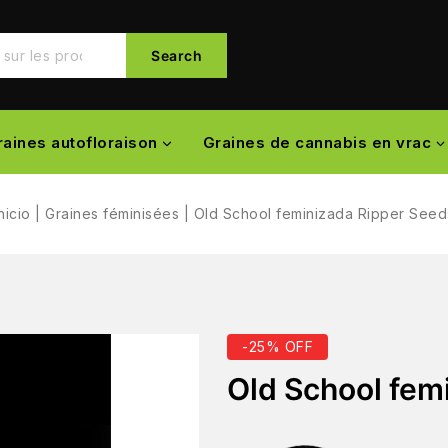
Search
raines autofloraison
Graines de cannabis en vrac
nicio
|
Graines féminisées
|
Old School feminizada Ripper Seed
-25% OFF
Old School fem