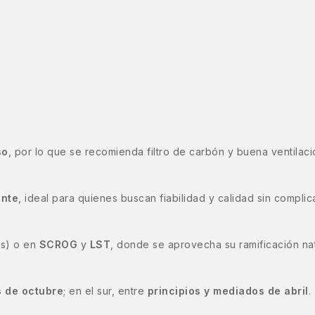
so
, por lo que se recomienda filtro de carbón y buena ventilaci
ante
, ideal para quienes buscan fiabilidad y calidad sin complic
as) o en
SCROG
y
LST
, donde se aprovecha su ramificación nat
s de octubre
; en el sur, entre
principios y mediados de abril
.