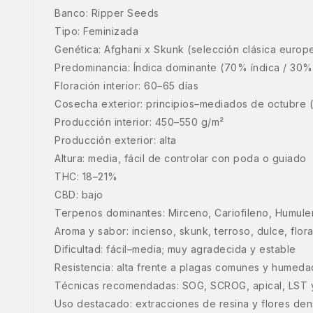
Banco: Ripper Seeds
Tipo: Feminizada
Genética: Afghani x Skunk (selección clásica europ
Predominancia: Índica dominante (70% índica / 30% 
Floración interior: 60–65 días
Cosecha exterior: principios–mediados de octubre 
Producción interior: 450–550 g/m²
Producción exterior: alta
Altura: media, fácil de controlar con poda o guiado
THC: 18–21%
CBD: bajo
Terpenos dominantes: Mirceno, Cariofileno, Humul
Aroma y sabor: incienso, skunk, terroso, dulce, flor
Dificultad: fácil–media; muy agradecida y estable
Resistencia: alta frente a plagas comunes y humed
Técnicas recomendadas: SOG, SCROG, apical, LST y
Uso destacado: extracciones de resina y flores de