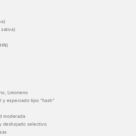
ea)
sativa)
(HN)
eno, Limoneno
al y especiado tipo “hash”
ad moderada
 deshojado selectivo
nsas