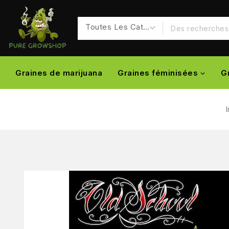
Graines de marijuana
Graines féminisées
G
I