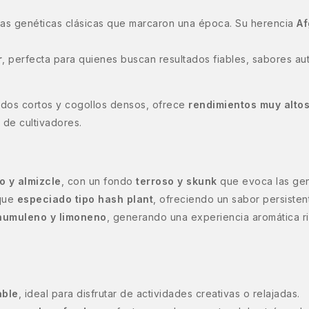
as genéticas clásicas que marcaron una época. Su herencia
Af
r
, perfecta para quienes buscan resultados fiables, sabores au
nudos cortos y cogollos densos, ofrece
rendimientos muy alto
 de cultivadores.
o y almizcle
, con un fondo
terroso y skunk
que evoca las gen
que
especiado tipo hash plant
, ofreciendo un sabor persisten
 humuleno y limoneno
, generando una experiencia aromática r
able
, ideal para disfrutar de actividades creativas o relajadas.